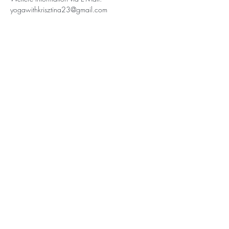
yogawithkrisztina23@gmail.com
Wenn du keine Veranstaltungen
verpassen möchtest, trage hier deine
E-Mail-Adresse ein.🌞
Abonnieren
Impressum
Datenschutz