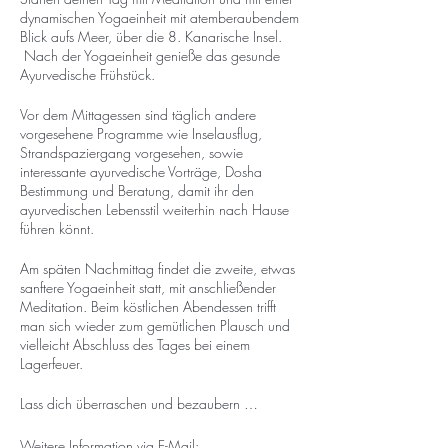
dynamischen Yogaeinheit mit atemberaubendem
Blick aufs Meer, über die 8. Kanarische Insel.
Nach der Yogaeinheit genieße das gesunde
Ayurvedische Frühstück.
Vor dem Mittagessen sind täglich andere
vorgesehene Programme wie Inselausflug,
Strandspaziergang vorgesehen, sowie
interessante ayurvedische Vorträge, Dosha
Bestimmung und Beratung, damit ihr den
ayurvedischen Lebensstil weiterhin nach Hause
führen könnt.
Am späten Nachmittag findet die zweite, etwas
sanftere Yogaeinheit statt, mit anschließender
Meditation. Beim köstlichen Abendessen trifft
man sich wieder zum gemütlichen Plausch und
vielleicht Abschluss des Tages bei einem
Lagerfeuer.
Lass dich überraschen und bezaubern …
Weitere Information via E-Mail: