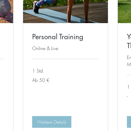
Personal Training
Y
T
Online & Live
En
M
1 Std.
Ab
Ab 50 €
50
Euro
1 
-
-
Weitere Details