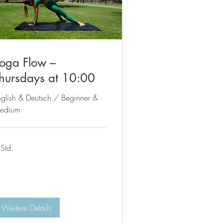
oga Flow –
hursdays at 10:00
glish & Deutsch / Beginner &
edium
Std.
Weitere Details