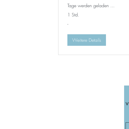
Tage werden geladen ...
1 Std.
-
-
Weitere Details
v