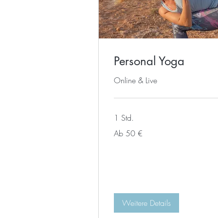
Personal Yoga
Online & Live
1 Std.
Ab
Ab 50 €
50
Euro
Weitere Details