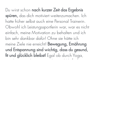
Du wirst schon
nach kurzer Zeit das Ergebnis
spüren,
das dich motiviert weiterzumachen. Ich
hatte früher selbst auch eine Personal Trainerin.
Obwohl ich Leistungssportlerin war, war es nicht
einfach, meine Motivation zu behalten und ich
bin sehr dankbar dafür! Ohne sie hätte ich
meine Ziele nie erreicht!
Bewegung, Ernährung
und Entspannung sind wichtig, dass du gesund,
fit und glücklich bleibst!
Egal ob durch Yoga,
Workout, Meditation, Ernährung.
Wir finden
den Weg, der genau zu dir passt!
🧘‍♀️🕺🏋️🚴🤸‍♀️
🍀
Klicke hier,
um einen kostenlosen und
unverbindlichen Termin zu buchen. Wir schauen
zusammen, wo du im Moment stehst und wie
ich dir helfen kann, dein Ziel zu erreichen.
Liebe Grüße
Krisztina