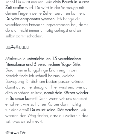
kann! Du wirst merken, wie
dein Bauch in kurzer
Zeit straffer
wird. Du wirst in der Vorbeuge mit
deinen Fingern deine Zehen berühren können.
Du wirst entspannter werden.
Ich bringe dir
verschiedene Entspannungsmethoden bei, damit
du dich nicht immer unnötig aufregst und dir
selbst damit schadest.
🧘‍♀️🏝️🌞🤸‍♀️🙆‍♀️
Mittlerweile
unterrichte ich 15 verschiedene
Fitnesskurse und 5 verschiedene Yoga- Stile
.
Durch meine langjährige Erfahrung in dem
Bereich finde ich schnell heraus, welche
Bewegung für dich am besten passen würde,
damit du schnellstmöglich fitter wirst und wie du
dich ernähren solltest,
damit dein Körper wieder
in Balance kommt!
Denn wenn wir uns schlecht
ernähren, wie soll unser Körper dann richtig
funktionieren?
Du musst keine Diät machen,
wir
werden den Weg finden, dass du weiterhin das
isst, was dir schmeckt.
🍉🥑🍳🍗☕