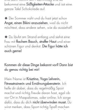
bekommst eine
Süßigkeiten-Attacke
und isst eine
ganze Tafel Schokolade auf.
🍀 Der Sommer naht und du hast jetzt schon
Angst, einen Bikini anzuziehen
, weil du nicht
möchtest, dass andere sehen, wie du aussiehst?
🍀 Du läufst am Strand entlang und siehst eine
Frau mit
flachem Bauch, straffer Haut
und einer
schönen Figur und denkst:
Die Figur hätte ich
auch gerne!
Kommen dir diese Dinge bekannt vor? Dann bist
du genau richtig bei mir!
Mein Name ist
Krisztina, Yoga Lehrerin,
Fitnesstrainerin und Ernährungsberaterin
. Ich
helfe dir dabei, dass du regelmäßig Sport
machst und richtig Freude daran hast, egal ob
vor Ort in Maspalomas, oder online. Ich sorge
dafür, dass du dich
nicht überwinden musst.
Du
wirst merken, dass Sport richtig Spaß machen