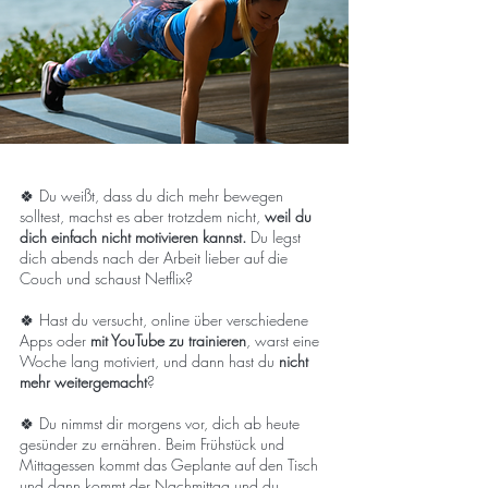
🍀 Du weißt, dass du dich mehr bewegen
solltest, machst es aber trotzdem nicht,
weil du
dich einfach nicht motivieren kannst.
Du legst
dich abends nach der Arbeit lieber auf die
Couch und schaust Netflix?
🍀 Hast du versucht, online über verschiedene
Apps oder
mit YouTube zu trainieren
, warst eine
Woche lang motiviert, und dann hast du
nicht
mehr weitergemacht
?
🍀 Du nimmst dir morgens vor, dich ab heute
gesünder zu ernähren. Beim Frühstück und
Mittagessen kommt das Geplante auf den Tisch
und dann kommt der Nachmittag und du