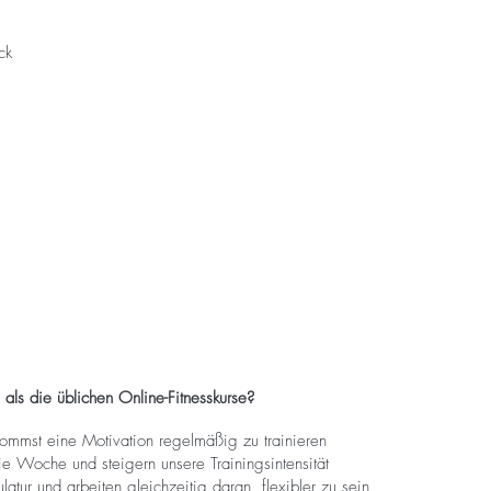
ck
ls die üblichen Online-Fitnesskurse?
mst eine Motivation regelmäßig zu trainieren
ie Woche und steigern unsere Trainingsintensität
atur und arbeiten gleichzeitig daran, flexibler zu sein