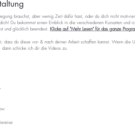
taltung
ung brauchst, aber wenig Zeit dafür hast, oder du dich nicht motiviere
ich! Du bekommst einen Einblick in die verschiedenen Kursarten und ic
est und glücklich beendest.
Klicke auf "Mehr Lesen" für das ganze Prog
, dass du diese vor- & nach deiner Arbeit schaffen kannst. Wenn die Uh
 dann schicke ich dir die Videos zu.
t
w
ow
iereise