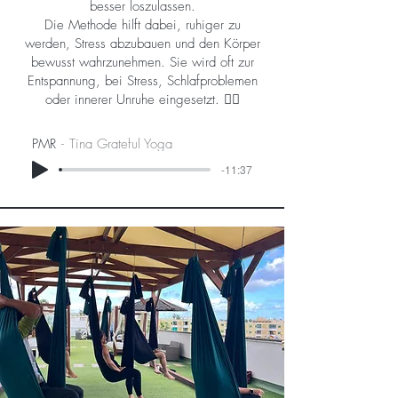
besser loszulassen.
Die Methode hilft dabei, ruhiger zu
werden, Stress abzubauen und den Körper
bewusst wahrzunehmen. Sie wird oft zur
Entspannung, bei Stress, Schlafproblemen
oder innerer Unruhe eingesetzt. 🧘‍♀️
PMR
Tina Grateful Yoga
-11:37