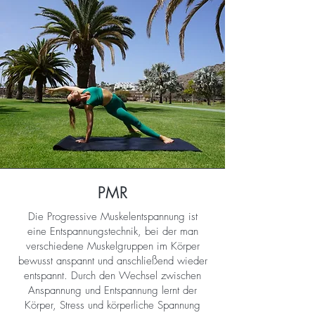
PMR
Die Progressive Muskelentspannung ist
eine Entspannungstechnik, bei der man
verschiedene Muskelgruppen im Körper
bewusst anspannt und anschließend wieder
entspannt. Durch den Wechsel zwischen
Anspannung und Entspannung lernt der
Körper, Stress und körperliche Spannung