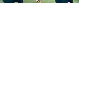
Body Scan
Der Body Scan ist eine
Entspannungstechnik, bei der die
Aufmerksamkeit bewusst nacheinander auf
verschiedene Bereiche des Körpers gelenkt
wird. Dabei nimmt man Empfindungen,
Spannungen oder Gefühle im Körper
achtsam wahr, ohne sie zu bewerten.
Durch die ruhige Konzentration auf den
eigenen Körper kann der Geist zur Ruhe
kommen und Stress leichter losgelassen
werden. Die Methode hilft dabei,
bewusster im Moment anzukommen, innere
Unruhe zu reduzieren und die Verbindung
zum eigenen Körper zu stärken. 🌿