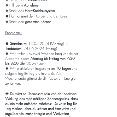
🍀Hilft beim
Abnehmen
🍀Stärkt das
Herz-Kreislaufsystem
🍀Harmonisiert
den Körper und den Geist
🍀Stärkt den
gesamten Körper
Programm:
🍀 Startdatum:
13.05.2024 (Montag) /
Enddatum
: 24.05.2024 (Freitag)
🍀 Wir treffen uns zwei Wochen lang vor deiner
Arbeit
via Zoom
Montag bis Freitag von 7:30
bis 8:00 Uhr
(30 Minuten).
🍀 Wir praktizieren insgesamt an
10 Tagen
und
steigern Tag für Tag die Intensität. Am
Wochenende gönnst du dir Pause, um Energie
zu tanken.
🌟 Du wirst so überrascht sein von der positiven
Wirkung des regelmäßigen Sonnengrußes, dass
du nie mehr aufhören möchtest. Du wirst Tag für
Tag merken, dass du stärker und fitter wirst und
tagsüber viel mehr Energie und Motivation