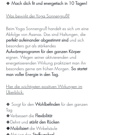
🍀
Mach dich fit und energetisch in 10 Tagen!
Was bewirkt der Yoga Sonnengruß?
Beim Yoga Sonnengruß handelt es sich um eine
Abfolge von Asanas. Das sind Haltungen, die
perfekt aufeinander abgestimmt sind
und sich
besonders gut als stärkendes
Aufwärmprogramm für den ganzen Körper
eignen. Wegen seiner aktivierenden und
energetisierenden Wirkung praktiziert man ihn
besonders gerne am frühen Morgen.
So startet
man voller Energie in den Tag.
Hier die wichtigsten positiven Wirkungen im
Überblick:
🍀 Sorgt für den
Wohlbefinden
für den ganzen
Tag
🍀Verbessert die
Flexibilität
🍀Dehnt und
stärkt den Rücken
🍀Mobilisiert
die Wirbelsäule
🍀Aktiviert den
Stoffwechsel