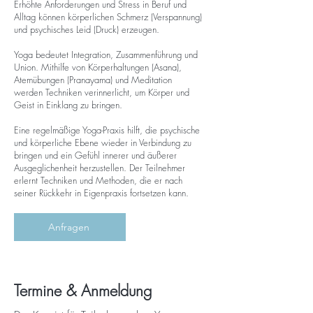
Erhöhte Anforderungen und Stress in Beruf und
Alltag können körperlichen Schmerz (Verspannung)
und psychisches Leid (Druck) erzeugen.
Yoga bedeutet Integration, Zusammenführung und
Union. Mithilfe von Körperhaltungen (Asana),
Atemübungen (Pranayama) und Meditation
werden Techniken verinnerlicht, um Körper und
Geist in Einklang zu bringen.
Eine regelmäßige Yoga-Praxis hilft, die psychische
und körperliche Ebene wieder in Verbindung zu
bringen und ein Gefühl innerer und äußerer
Ausgeglichenheit herzustellen. Der Teilnehmer
erlernt Techniken und Methoden, die er nach
seiner Rückkehr in Eigenpraxis fortsetzen kann.
Anfragen
Termine & Anmeldung