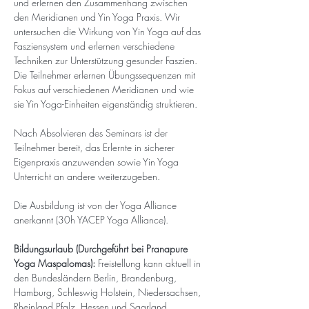
und erlernen den Zusammenhang zwischen 
den Meridianen und Yin Yoga Praxis. Wir 
untersuchen die Wirkung von Yin Yoga auf das 
Fasziensystem und erlernen verschiedene 
Techniken zur Unterstützung gesunder Faszien. 
Die Teilnehmer erlernen Übungssequenzen mit 
Fokus auf verschiedenen Meridianen und wie 
sie Yin Yoga-Einheiten eigenständig struktieren.
Nach Absolvieren des Seminars ist der 
Teilnehmer bereit, das Erlernte in sicherer 
Eigenpraxis anzuwenden sowie Yin Yoga 
Unterricht an andere weiterzugeben.
Die Ausbildung ist von der Yoga Alliance 
anerkannt (30h YACEP Yoga Alliance).
Bildungsurlaub (Durchgeführt bei Pranapure 
Yoga Maspalomas):
 Freistellung kann aktuell in 
den Bundesländern Berlin, Brandenburg, 
Hamburg, Schleswig Holstein, Niedersachsen, 
Rheinland Pfalz, Hessen und Saarland 