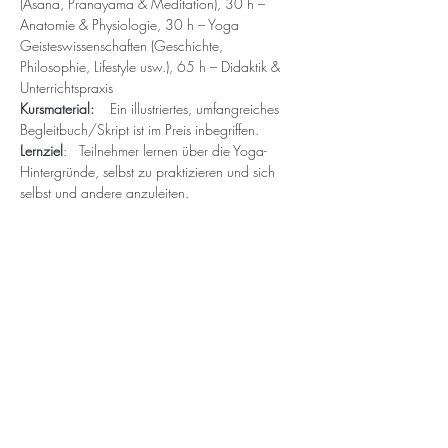
(Asana, Pranayama & Meditation), 30 h – 
Anatomie & Physiologie, 30 h – Yoga 
Geisteswissenschaften (Geschichte, 
Philosophie, Lifestyle usw.), 65 h – Didaktik & 
Unterrichtspraxis
Kursmaterial:    
Ein illustriertes, umfangreiches 
Begleitbuch/Skript ist im Preis inbegriffen.
Lernziel
:   Teilnehmer lernen über die Yoga-
Hintergründe, selbst zu praktizieren und sich 
selbst und andere anzuleiten.
Unterricht in Theorie und Praxis – 200 
Kontaktstunden
Zielgruppe:   
Yogalehrer, die zertifizierte Yoga-
Kurse anbieten möchten. Erfahrene Yogalehrer 
auf der Suche nach neuen Informationen. 
Yogalehrer, die mehr über den Ursprung des 
Yoga erfahren möchten. Yogalehrer, die sich als 
Lead Trainer ausbilden wollen (train the trainer). 
Professionelle Körperarbeiter, die eine 
regelmäßige Yoga Praxis haben und 
Achtsamkeits- und Meditationstechniken in ihre 
Arbeit integrieren möchten.  Fortgeschrittene 