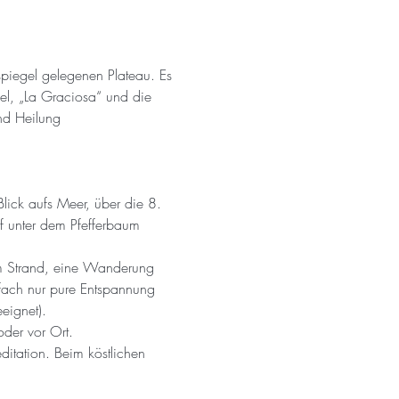
piegel gelegenen Plateau. Es 
sel, „La Graciosa“ und die 
und Heilung
lick aufs Meer, über die 8. 
f unter dem Pfefferbaum 
m Strand, eine Wanderung 
fach nur pure Entspannung 
eignet).
der vor Ort.
ditation. Beim köstlichen 