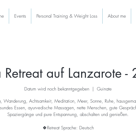
me
Events
Personal Training & Weight Loss
About me
 Retreat auf Lanzarote -
Datum wird noch bekanntgegeben
  |  
Guinate
, Wanderung, Achtsamkeit, Meditation, Meer, Sonne, Ruhe, hausgema
sundes Essen, ayurvedische Massagen, nette Menschen, gute Gespräc
Spaziergänge und pure Entspannung, abschalten und genießen.
🍀Retreat Sprache: Deutsch