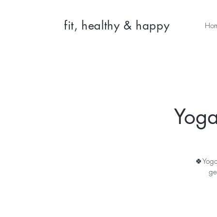
fit, healthy & happy
Ho
Yoga
🍀Yoga
ge