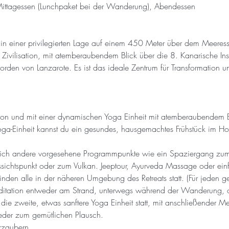
 Mittagessen (Lunchpaket bei der Wanderung), Abendessen
in einer privilegierten Lage auf einem 450 Meter über dem Meeress
er Zivilisation, mit atemberaubendem Blick über die 8. Kanarische In
orden von Lanzarote. Es ist das ideale Zentrum für Transformation 
tion und mit einer dynamischen Yoga Einheit mit atemberaubendem B
oga-Einheit kannst du ein gesundes, hausgemachtes Frühstück im Ho
lich andere vorgesehene Programmpunkte wie ein Spaziergang zu
ichtspunkt oder zum Vulkan. Jeeptour, Ayurveda Massage oder ein
inden alle in der näheren Umgebung des Retreats statt. (Für jeden ge
ditation entweder am Strand, unterwegs während der Wanderung, o
ie zweite, etwas sanftere Yoga Einheit statt, mit anschließender Me
ieder zum gemütlichen Plausch.
erzaubern…