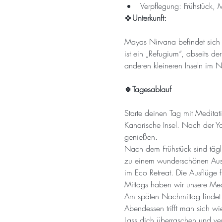
Verpflegung: Frühstück,
🍀
Unterkunft:
Mayas Nirvana befindet sich 
ist ein „Refugium“, abseits d
anderen kleineren Inseln im N
🍀
Tagesablauf
Starte deinen Tag mit Medita
Kanarische Insel. Nach der Y
genießen.
Nach dem Frühstück sind täg
zu einem wunderschönen Auss
im Eco Retreat. Die Ausflüge f
Mittags haben wir unsere Me
Am späten Nachmittag findet d
Abendessen trifft man sich w
Lass dich überraschen und v