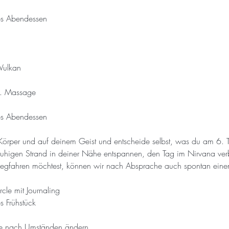
s Abendessen
Vulkan
l. Massage
s Abendessen
 Körper und auf deinem Geist und entscheide selbst, was du am 6.
ruhigen Strand in deiner Nähe entspannen, den Tag im Nirvana ver
fahren möchtest, können wir nach Absprache auch spontan einen 
le mit Journaling
 Frühstück
e nach Umständen ändern.