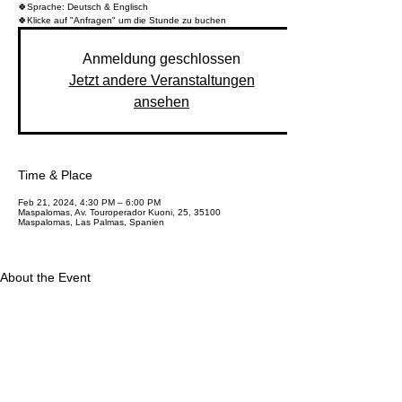
🍀Sprache: Deutsch & Englisch
🍀Klicke auf "Anfragen" um die Stunde zu buchen
Anmeldung geschlossen
Jetzt andere Veranstaltungen
ansehen
Time & Place
Feb 21, 2024, 4:30 PM – 6:00 PM
Maspalomas, Av. Touroperador Kuoni, 25, 35100
Maspalomas, Las Palmas, Spanien
About the Event
🍀Yin Yoga ist ein langsamer Yogastil, in dem die Posen mehrere
Minuten lang gehalten werden. Dabei kannst du dein Bindegewebe
gründlich dehnen und zu einem ruhigen Geist finden.
Share This Event