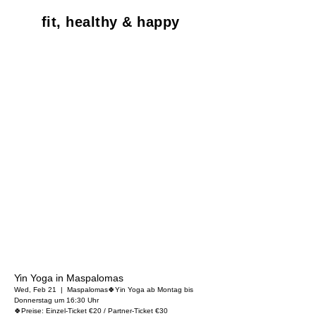
fit, healthy & happy
Yin Yoga in Maspalomas
Wed, Feb 21
  |  
Maspalomas
🍀Yin Yoga ab Montag bis
Donnerstag um 16:30 Uhr
🍀Preise: Einzel-Ticket €20 / Partner-Ticket €30