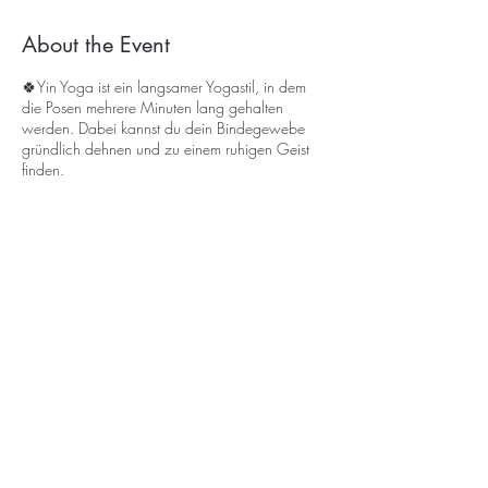
About the Event
🍀Yin Yoga ist ein langsamer Yogastil, in dem
die Posen mehrere Minuten lang gehalten
werden. Dabei kannst du dein Bindegewebe
gründlich dehnen und zu einem ruhigen Geist
finden.
Here you can sign up for the free
newsletter so that you don´t miss a
retreat! :-)