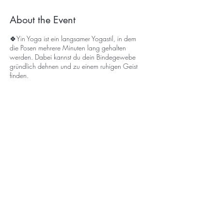
About the Event
🍀Yin Yoga ist ein langsamer Yogastil, in dem
die Posen mehrere Minuten lang gehalten
werden. Dabei kannst du dein Bindegewebe
gründlich dehnen und zu einem ruhigen Geist
finden.
Here you can sign up for the free
newsletter so that you don´t miss a
retreat! :-)