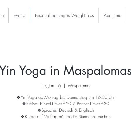
me
Events
Personal Training & Weight Loss
About me
Yin Yoga in Maspaloma
Tue, Jan 16
  |  
Maspalomas
🍀Yin Yoga ab Montag bis Donnerstag um 16:30 Uhr
🍀Preise: Einzel-Ticket €20 / Partner-Ticket €30
🍀Sprache: Deutsch & Englisch
🍀Klicke auf "Anfragen" um die Stunde zu buchen