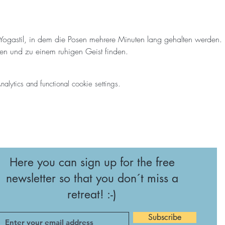
 Yogastil, in dem die Posen mehrere Minuten lang gehalten werden.
n und zu einem ruhigen Geist finden.
ytics and functional cookie settings.
Here you can sign up for the free
newsletter so that you don´t miss a
retreat! :-)
Subscribe