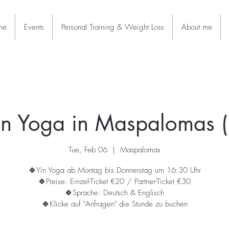
me
Events
Personal Training & Weight Loss
About me
in Yoga in Maspalomas (
Tue, Feb 06
  |  
Maspalomas
🍀Yin Yoga ab Montag bis Donnerstag um 16:30 Uhr
🍀Preise: Einzel-Ticket €20 / Partner-Ticket €30
🍀Sprache: Deutsch & Englisch
🍀Klicke auf "Anfragen" die Stunde zu buchen