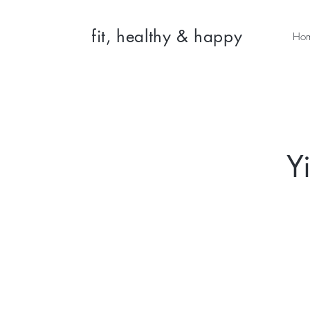
fit, healthy & happy
Ho
Y