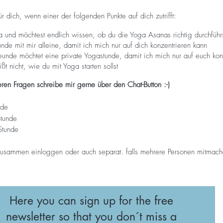
ür dich, wenn einer der folgenden Punkte auf dich zutrifft:
a und möchtest endlich wissen, ob du die Yoga Asanas richtig durchführ
de mit mir alleine, damit ich mich nur auf dich konzentrieren kann
unde möchtet eine private Yogastunde, damit ich mich nur auf euch kon
t nicht, wie du mit Yoga starten sollst
en Fragen schreibe mir gerne über den Chat-Button :-)
nde
Stunde
Stunde
zusammen einloggen oder auch separat. falls mehrere Personen mitmach
Here you can sign up for the free
newsletter so that you don´t miss a