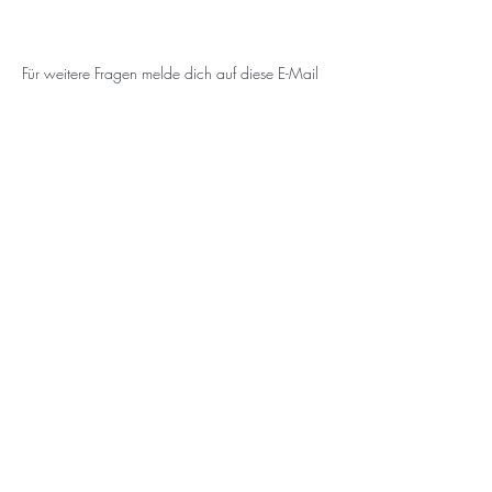
Für weitere Fragen melde dich auf diese E-Mail
Adresse:
ktina90@gmail.com
Here you can sign up for the free
newsletter so that you don´t miss a
retreat! :-)
Subscribe