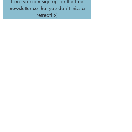
Here you can sign up for the free
newsletter so that you don´t miss a
retreat! :-)
Subscribe
imprint
data
protection