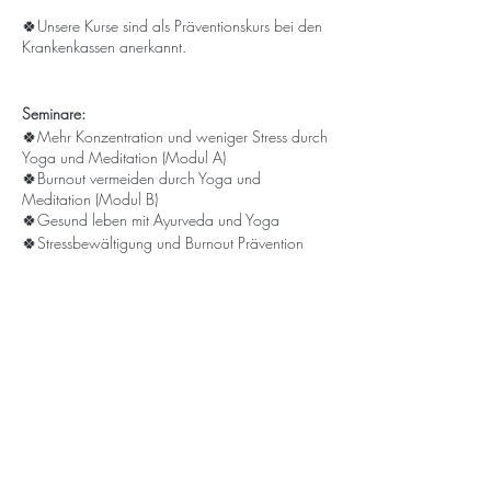
🍀Unsere Kurse sind als Präventionskurs bei den
Krankenkassen anerkannt.
Seminare:
🍀Mehr Konzentration und weniger Stress durch
Yoga und Meditation (Modul A)
🍀Burnout vermeiden durch Yoga und
Meditation (Modul B)
🍀Gesund leben mit Ayurveda und Yoga
🍀Stressbewältigung und Burnout Prävention
➡️ Für mehr Informationen kontaktiere mich
gerne via E-Mail:
kontakt@fit-healthy-and-
happy.com