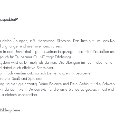
usprobiert?
u vielen Übungen, z.B. Handstand, Skorpion. Das Tuch hilft uns, das Kö
altung länger und intensiver durchführen.
 in den Umkehrhaltungen auseinandergezogen und mit Nährstoffen und F
t (auch für Teilnehmer OHNE Yoga-Erfahrung).
ystem wird es Dir mehr als danken. Die Übungen im Tuch haben eine 
 dabei auch effektive Stresslöser.
om Tuch werden automatisch Deine Faszien mitbearbeitet.
hr viel Spaß und Spielerei.
 trainiert gleichzeitig Deine Balance und Dein Gefühl für die Schwerkr
 danach, wenn Du den Mut für die erste Stunde aufgebracht hast und a
, ist einfach unbezahlbar.
Bildergalerie