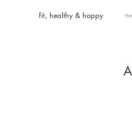
fit, healthy & happy
Ho
A