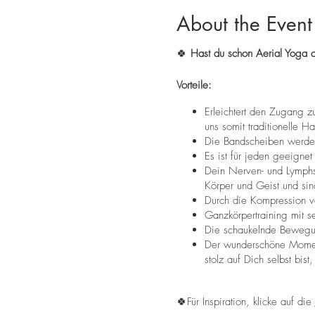
About the Event
🍀
Hast du schon Aerial Yoga a
Vorteile:
Erleichtert den Zugang z
uns somit traditionelle H
Die Bandscheiben werden
Es ist für jeden geeigne
Dein Nerven- und Lymphs
Körper und Geist und sind
Durch die Kompression v
Ganzkörpertraining mit se
Die schaukelnde Bewegung
Der wunderschöne Moment
stolz auf Dich selbst bist
🍀Für Inspiration, klicke auf die