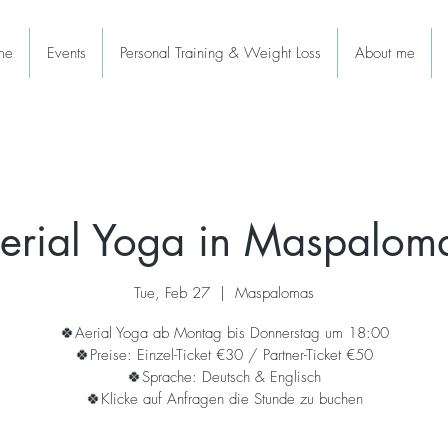
me
Events
Personal Training & Weight Loss
About me
erial Yoga in Maspalom
Tue, Feb 27
  |  
Maspalomas
🍀Aerial Yoga ab Montag bis Donnerstag um 18:00
🍀Preise: Einzel-Ticket €30 / Partner-Ticket €50
🍀Sprache: Deutsch & Englisch
🍀Klicke auf Anfragen die Stunde zu buchen