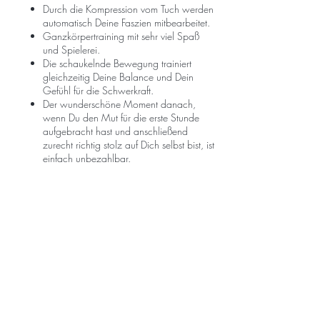
Durch die Kompression vom Tuch werden
automatisch Deine Faszien mitbearbeitet.
Ganzkörpertraining mit sehr viel Spaß
und Spielerei.
Die schaukelnde Bewegung trainiert
gleichzeitig Deine Balance und Dein
Gefühl für die Schwerkraft.
Der wunderschöne Moment danach,
wenn Du den Mut für die erste Stunde
aufgebracht hast und anschließend
zurecht richtig stolz auf Dich selbst bist, ist
einfach unbezahlbar.
🍀Für Inspiration, klicke auf die
Bildergalerie