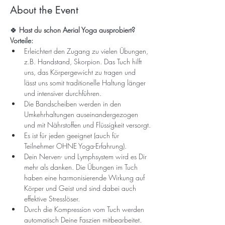
About the Event
🍀
 Hast du schon Aerial Yoga ausprobiert? 
Vorteile:
Erleichtert den Zugang zu vielen Übungen, 
z.B. Handstand, Skorpion. Das Tuch hilft 
uns, das Körpergewicht zu tragen und 
lässt uns somit traditionelle Haltung länger 
und intensiver durchführen.
Die Bandscheiben werden in den 
Umkehrhaltungen auseinandergezogen 
und mit Nährstoffen und Flüssigkeit versorgt.
Es ist für jeden geeignet (auch für 
Teilnehmer OHNE Yoga-Erfahrung).
Dein Nerven- und Lymphsystem wird es Dir 
mehr als danken. Die Übungen im Tuch 
haben eine harmonisierende Wirkung auf 
Körper und Geist und sind dabei auch 
effektive Stresslöser.
Durch die Kompression vom Tuch werden 
automatisch Deine Faszien mitbearbeitet.