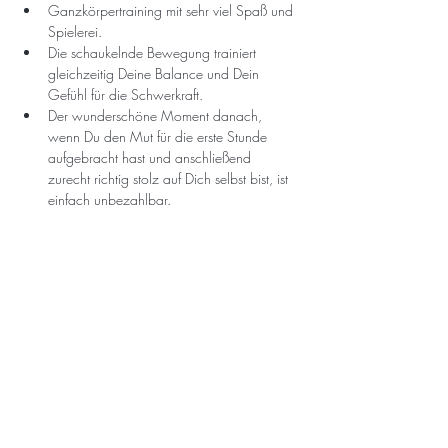
Ganzkörpertraining mit sehr viel Spaß und 
Spielerei.
Die schaukelnde Bewegung trainiert 
gleichzeitig Deine Balance und Dein 
Gefühl für die Schwerkraft.
Der wunderschöne Moment danach, 
wenn Du den Mut für die erste Stunde 
aufgebracht hast und anschließend 
zurecht richtig stolz auf Dich selbst bist, ist 
einfach unbezahlbar.
🍀Für Inspiration, klicke auf die 
Bildergalerie
Here you can sign up for the free
newsletter so that you don´t miss a
retreat! :-)