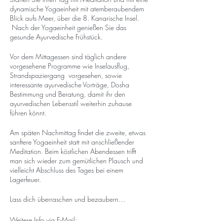
dynamische Yogaeinheit mit atemberaubendem
Blick aufs Meer, über die 8. Kanarische Insel.
Nach der Yogaeinheit genießen Sie das
gesunde Ayurvedische Frühstück.
Vor dem Mittagessen sind täglich andere
vorgesehene Programme wie Inselausflug,
Strandspaziergang vorgesehen, sowie
interessante ayurvedische Vorträge, Dosha
Bestimmung und Beratung, damit ihr den
ayurvedischen Lebensstil weiterhin zuhause
führen könnt.
Am späten Nachmittag findet die zweite, etwas
sanftere Yogaeinheit statt mit anschließender
Meditation. Beim köstlichen Abendessen trifft
man sich wieder zum gemütlichen Plausch und
vielleicht Abschluss des Tages bei einem
Lagerfeuer.
Lass dich überraschen und bezaubern…
Weitere Info via E-Mail: