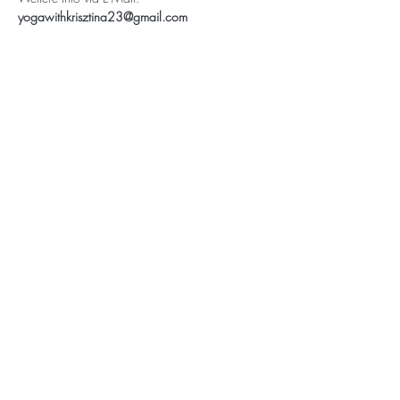
yogawithkrisztina23@gmail.com
Wenn du keine Veranstaltungen
verpassen möchtest, trage hier deine
E-Mail-Adresse ein.🌞
Abonnieren
Impressum
Datenschutz