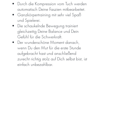
Durch die Kompression vom Tuch werden
automatisch Deine Faszien mitbearbeitet.
Ganzkörpertraining mit sehr viel Spaß
und Spielerei.
Die schaukelnde Bewegung trainiert
gleichzeitig Deine Balance und Dein
Gefühl für die Schwerkraft.
Der wunderschöne Moment danach,
wenn Du den Mut für die erste Stunde
aufgebracht hast und anschließend
zurecht richtig stolz auf Dich selbst bist, ist
einfach unbezahlbar.
🍀Für Inspiration, klicke auf die
Bildergalerie